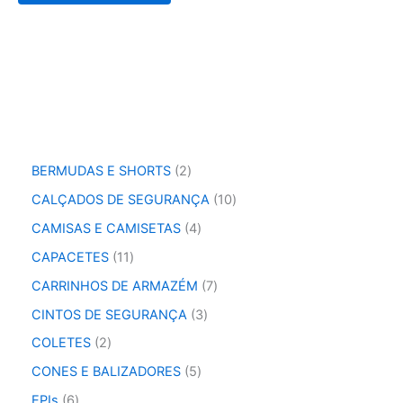
2
BERMUDAS E SHORTS
2
p
1
CALÇADOS DE SEGURANÇA
10
r
0
o
4
CAMISAS E CAMISETAS
4
p
d
p
r
1
CAPACETES
11
u
r
o
1
t
o
7
CARRINHOS DE ARMAZÉM
7
d
p
o
d
p
u
r
3
CINTOS DE SEGURANÇA
3
s
u
r
t
o
p
t
o
2
COLETES
2
o
d
r
o
d
p
s
u
o
5
CONES E BALIZADORES
5
s
u
r
t
d
p
t
o
6
EPIs
6