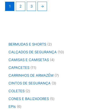
1
2
3
→
2
BERMUDAS E SHORTS
2
p
1
CALÇADOS DE SEGURANÇA
10
r
0
o
4
CAMISAS E CAMISETAS
4
p
d
p
r
1
CAPACETES
11
u
r
o
1
t
o
7
CARRINHOS DE ARMAZÉM
7
d
p
o
d
p
u
r
3
CINTOS DE SEGURANÇA
3
s
u
r
t
o
p
t
o
2
COLETES
2
o
d
r
o
d
p
s
u
o
5
CONES E BALIZADORES
5
s
u
r
t
d
p
t
o
6
EPIs
6
o
u
r