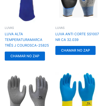
LUVAS
LUVAS
LUVA ALTA
LUVA ANTI CORTE SS1007
TEMPERATURAMARCA
NR CA 32.039
TRÊS J COUROSCA-25825
CHAMAR NO ZAP
CHAMAR NO ZAP