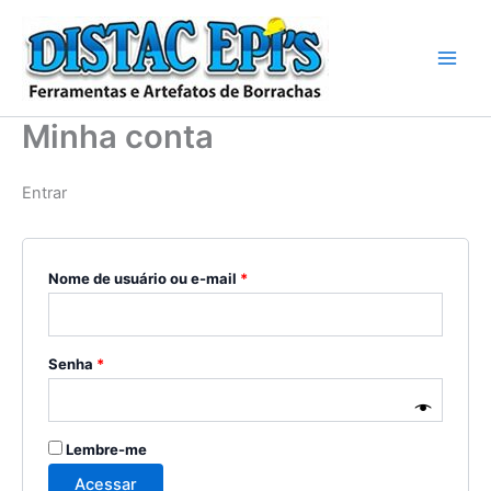
Ir
para
o
conteúdo
Minha conta
Entrar
Obrigatório
Nome de usuário ou e-mail
*
Obrigatório
Senha
*
Lembre-me
Acessar